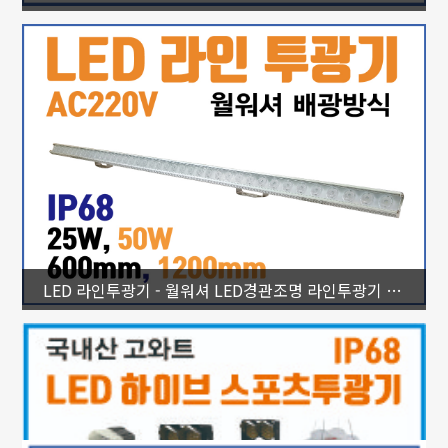
LED 라인투광기 - 월워셔 LED경관조명 라인투광기 외부조명 LED투광등