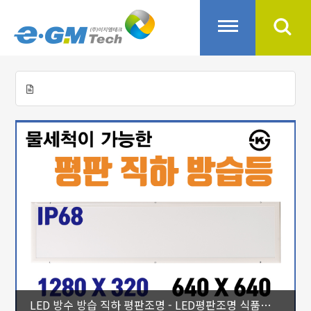
LED 방수 방습 직하 평판조명 - LED평판조명 식품제조업체, 클린룸, 아쿠아리움